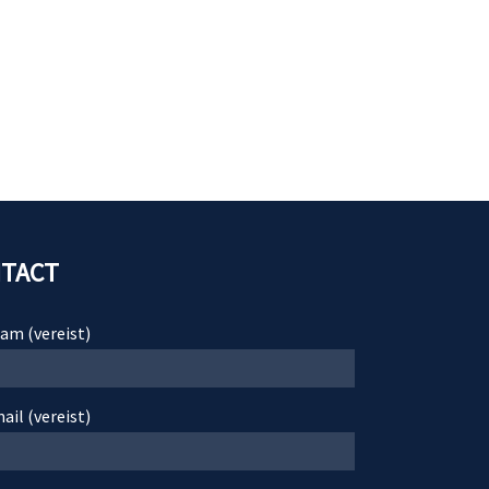
TACT
am (vereist)
il (vereist)