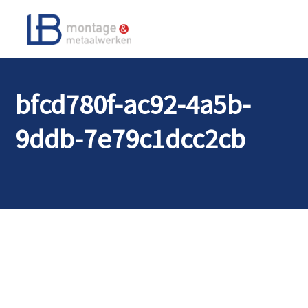
bfcd780f-ac92-4a5b-
9ddb-7e79c1dcc2cb