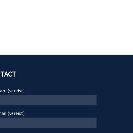
TACT
am (vereist)
il (vereist)